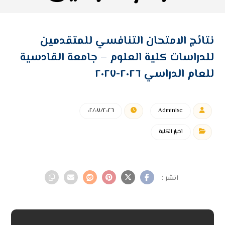
نتائج الامتحان التنافسي للمتقدمين
للدراسات كلية العلوم – جامعة القادسية
للعام الدراسي ٢٠٢٦-٢٠٢٧
٠٢/٠٧/٢٠٢٦
Admin١sc
اخبار الكلية