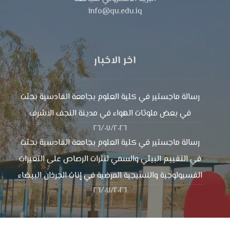
info@qu.edu.iq
اخر الاخبار
رسالة ماجستير في كلية العلوم بجامعة القادسية بحثت
في بعض ملوثات الهواء في مدينة النجف الاشرف
٢٦/٠٧/٢٠٢٦
رسالة ماجستير في كلية العلوم بجامعة القادسية بحثت
في التقييم البيئي والسمي لنترات الرصاص على التغيرات
الفسيولوجية والنسيجية المرضية في إناث الجرذان البيضاء
٢٦/٠٧/٢٠٢٦