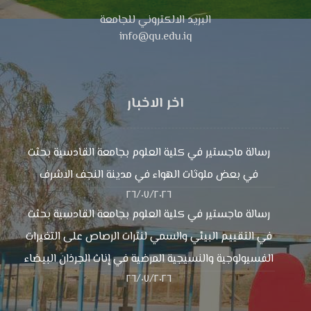
البريد الالكتروني للجامعة
info@qu.edu.iq
اخر الاخبار
رسالة ماجستير في كلية العلوم بجامعة القادسية بحثت
في بعض ملوثات الهواء في مدينة النجف الاشرف
٢٦/٠٧/٢٠٢٦
رسالة ماجستير في كلية العلوم بجامعة القادسية بحثت
في التقييم البيئي والسمي لنترات الرصاص على التغيرات
الفسيولوجية والنسيجية المرضية في إناث الجرذان البيضاء
٢٦/٠٧/٢٠٢٦