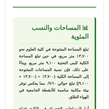
📊 المساحات والنسب
المئوية
تبلغ المساحة المفتوحة في كلية العلوم نحو
١٣,٧٠٠ متر مربع، في حين تبلغ المساحة
الكلية للبنى التحتية ٩,١٠٠ متر مربع. وبناءً
على ذلك، فإن نسبة المساحات المفتوحة
إلى المساحة الكلية (١٣,٧٠٠ ÷ (١٣,٧٠٠ +
٩,١٠٠)) تبلغ حوالي ٦٠%، مما يعكس توفر
بيئة مكانية مناسبة للأنشطة الجامعية في
الهواء الطلق.
أما المساحات الخضراء في الكلية فتبلغ