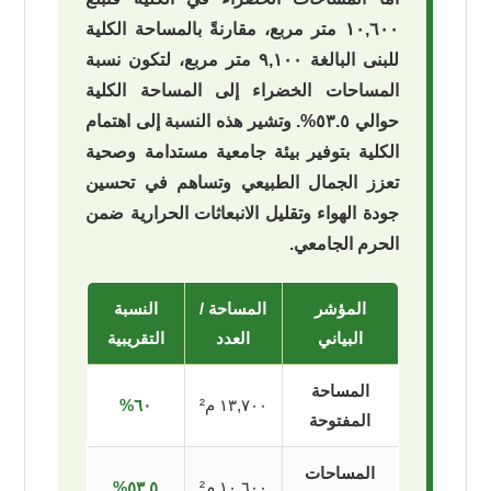
١٠,٦٠٠ متر مربع، مقارنةً بالمساحة الكلية
للبنى البالغة ٩,١٠٠ متر مربع، لتكون نسبة
المساحات الخضراء إلى المساحة الكلية
حوالي ٥٣.٥%. وتشير هذه النسبة إلى اهتمام
الكلية بتوفير بيئة جامعية مستدامة وصحية
تعزز الجمال الطبيعي وتساهم في تحسين
جودة الهواء وتقليل الانبعاثات الحرارية ضمن
الحرم الجامعي.
المؤشر
المساحة /
النسبة
البياني
العدد
التقريبية
المساحة
١٣,٧٠٠ م²
٦٠%
المفتوحة
المساحات
١٠,٦٠٠ م²
٥٣.٥%