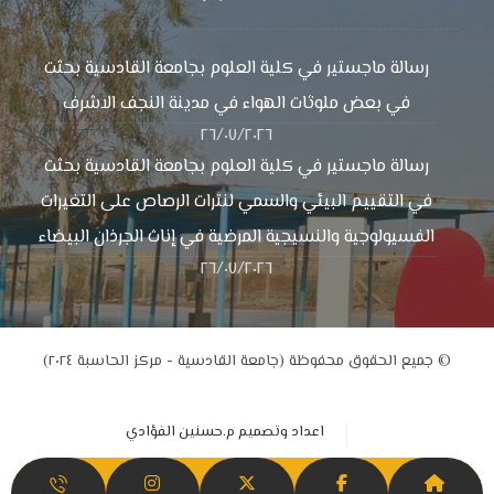
رسالة ماجستير في كلية العلوم بجامعة القادسية بحثت
في بعض ملوثات الهواء في مدينة النجف الاشرف
٢٦/٠٧/٢٠٢٦
رسالة ماجستير في كلية العلوم بجامعة القادسية بحثت
في التقييم البيئي والسمي لنترات الرصاص على التغيرات
الفسيولوجية والنسيجية المرضية في إناث الجرذان البيضاء
٢٦/٠٧/٢٠٢٦
© جميع الحقوق محفوظة (جامعة القادسية - مركز الحاسبة ٢٠٢٤)
اعداد وتصميم م.حسنين الفؤادي