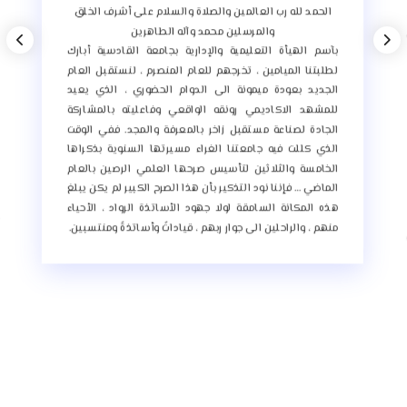
الحمد لله رب العالمين والصلاة والسلام على أشرف الخلق
إ
والمرسلين محمد وآله الطاهرين
و
بآسم الهيأة التعليمية والإدارية بجامعة القادسية أبارك
م
لطلبتنا الميامين ، تخرجهم للعام المنصرم ، لنستقبل العام
ا
الجديد بعودة ميمونة الى الدوام الحضوري ، الذي يعيد
ك
للمشهد الاكاديمي رونقه الواقعي وفاعليته بالمشاركة
ا
الجادة لصناعة مستقبل زاخر بالمعرفة والمجد.
ففي الوقت
الذي كللت فيه جامعتنا الغراء مسيرتها السنوية بذكراها
ا
الخامسة والثلاثين لتأسيس صرحها العلمي الرصين بالعام
ا
الماضي … فإننا نود التذكير بأن هذا الصرح الكبير لم يكن يبلغ
ت
هذه المكانة السامقة لولا جهود الأساتذة الرواد ، الأحياء
ب
منهم ، والراحلين الى جوار ربهم ، قياداتً وأساتذةً ومنتسبين.
ا
و
ا
ا
ا
ا