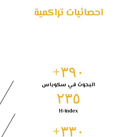
احصائيات تراكمية
+
٣٩٠
البحوث في سكوباس
٢٣٥
H-index
+
٣٣٠