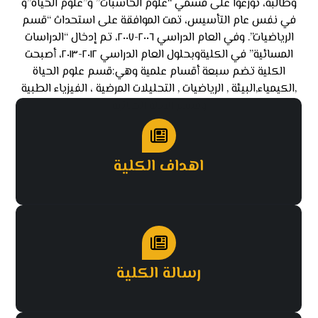
وطالبة، توزعوا على قسمي “علوم الحاسبات” و”علوم الحياة”و
في نفس عام التأسيس، تمت الموافقة على استحداث “قسم
الرياضيات”. وفي العام الدراسي ٢٠٠٦-٢٠٠٧، تم إدخال “الدراسات
المسائية” في الكليةوبحلول العام الدراسي ٢٠١٢-٢٠١٣، أصبحت
الكلية تضم سبعة أقسام علمية وهي:قسم علوم الحياة
,الكيمياء,البيئة , الرياضيات , التحليلات المرضية ، الفيزياء الطبية
وقسم الادلة الجنائية
اهداف الكلية
رسالة الكلية