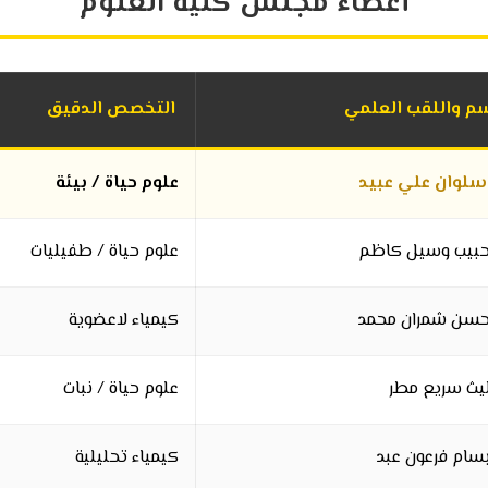
أعضاء مجلس كلية العلوم
سم واللقب العلمي
التخصص الدقيق
 سلوان علي عبيد
علوم حياة / بيئة
 حبيب وسيل كاظم
علوم حياة / طفيليات
 حسن شمران محمد
كيمياء لاعضوية
 ليث سريع مطر
علوم حياة / نبات
 بسام فرعون عبد
كيمياء تحليلية