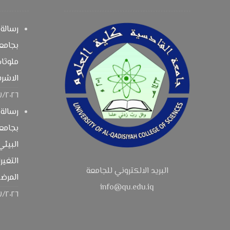
رسالة 
بجامع
ملوثات
الاشر
٧/٢٠٢٦
رسالة 
بجامعة
البيئي
التغير
البريد الالكتروني للجامعة
المرضي
info@qu.edu.iq
٧/٢٠٢٦