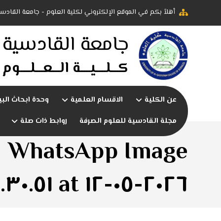
أهلاً بكم في الموقع الإلكتروني لكلية العلوم - جامعة القادسي
جامعة القادسية
كـــلــــيــــة الـــعـــلــــوم
عن الكلية
الاقسام العلمية
وحدة ابحاث البي
مجلة القادسية للعلوم الصرفة
روابط ذات صلة
WhatsApp Image
٢٠٢٦-٠٥-١٢ at ١١.٣٠.٥١ AM (٢)