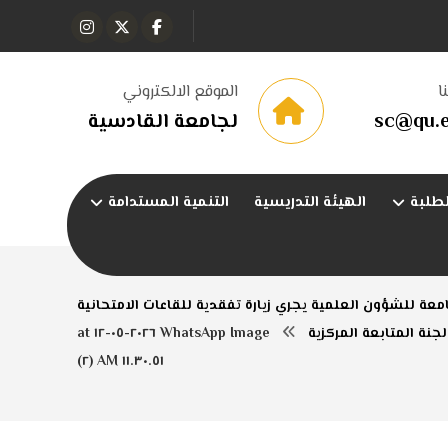
ا
الموقع الالكتروني
sc@qu.e
لجامعة القادسية
طلبة
الهيئة التدريسية
التنمية المستدامة
عة للشؤون العلمية يجري زيارة تفقدية للقاعات الامتحانية
جنة المتابعة المركزية
WhatsApp Image ٢٠٢٦-٠٥-١٢ at
١١.٣٠.٥١ AM (٢)