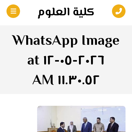
كلية العلوم
WhatsApp Image
٢٠٢٦-٠٥-١٢ at
١١.٣٠.٥٢ AM