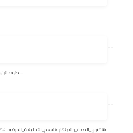
كلية العلوم في جامعة القادسية تقيم ورشة علمية حول استخدام تقنية 2DNMR طيف الرنين النووي برعاية السيد رئيس جامعة القادسية ...