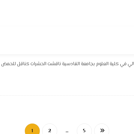
1
2
…
5