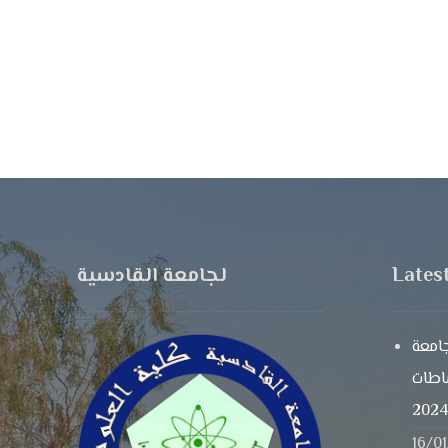
Lates
لجامعة القادسية
امعة
شاطات
16/0