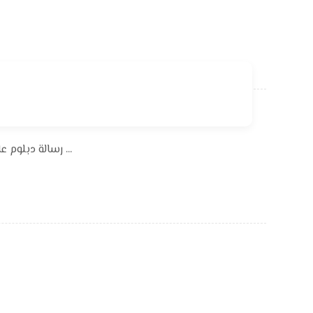
رسالة دبلوم عالي في كلية العلوم بجامعة القادسية ناقشت الحشرات كناقل للحمض النووي البشري ودورها كأدلة جنائية ناقشت رسالة الدبلوم ...