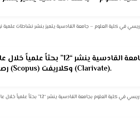
رصينة وضمن مستوعبات سكوباس (Scopus) وكلاريفت (Clarivate).