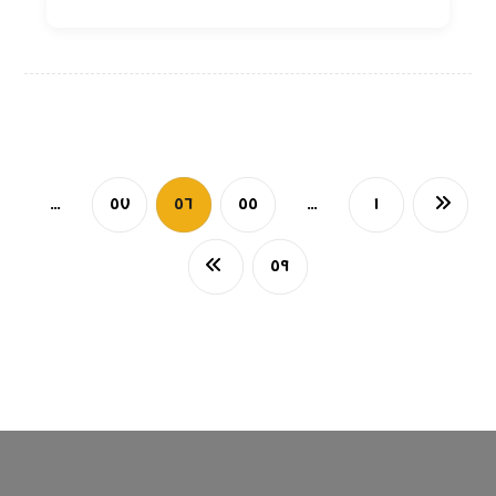
…
٥٧
٥٦
٥٥
…
١
٥٩