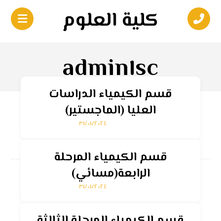
كلية العلوم
admin١sc
قسم الكيمياء الدراسات
العليا (الماجستير)
٣١/٠١/٢٠٢٤
قسم الكيمياء المرحلة
الرابعة(مسائي)
٣١/٠١/٢٠٢٤
قسم الكيمياء المرحلة الثالثة