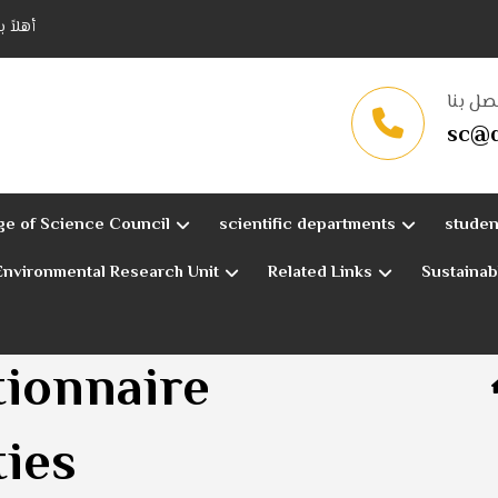
أهلاً 
صل بنا
sc@q
ge of Science Council
scientific departments
studen
Environmental Research Unit
Related Links
Sustaina
tionnaire
ties