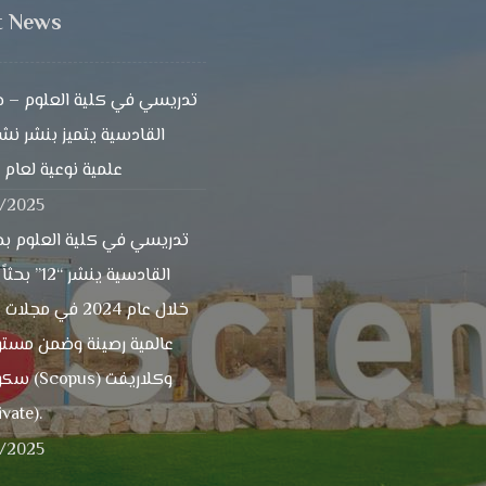
t News
تدريسي في كلية العلوم – ج
القادسية يتميز بنشر ن
علمية نوعية لعام 2024
1/2025
تدريسي في كلية العلوم بج
القادسية ينشر “2
خلال عام 2024 في مج
عالمية رصينة وضمن مستو
s) وكلاريفت
ivate).
1/2025