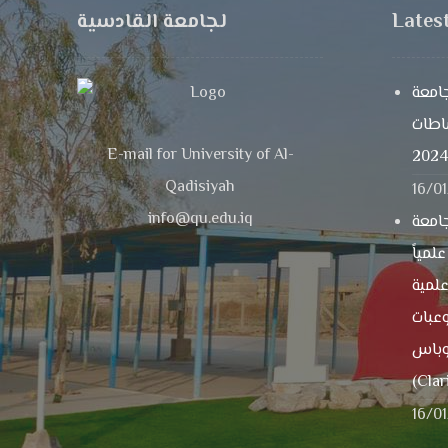
لجامعة القادسية
Lates
امعة
شاطات
E-mail for University of Al-
Qadisiyah
16/0
info@qu.edu.iq
امعة
1” بحثاً علمياً
لات علمية
عبات
سكوباس (Scopu
(Clar
16/0