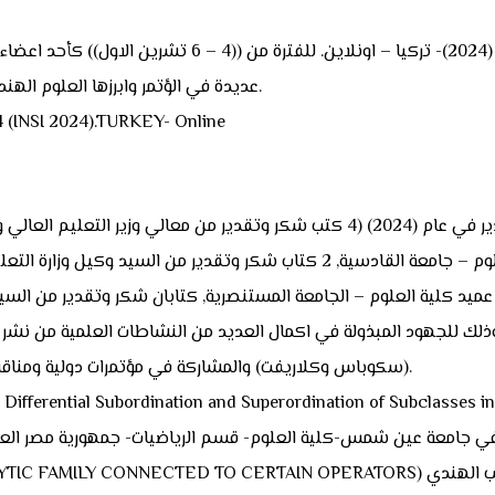
و) المشاركة في المؤتمر الدولي الخامس للعلوم والابتكار (
عديدة في الؤتمر وابرزها العلوم الهندسية والعلوم الصرفة والتطبيقية والرياضيات والعلوم الصحية.
4 (INSI 2024).TURKEY- Online
القادسية, 15 كتاب شكر وتقدير من السيد عميد كلية العلوم – جامعة القادسية, 
 عميد كلية العلوم – الجامعة المستنصرية, كتابان شكر وتقدير من السيد
 وذلك للجهود المبذولة في اكمال العديد من النشاطات العلمية من نشر
(سكوباس وكلاريفت) والمشاركة في مؤتمرات دولية ومناقشات لاطاريح دكتوراه ورسائل ماجستير ولجان جامعية ووزارية.