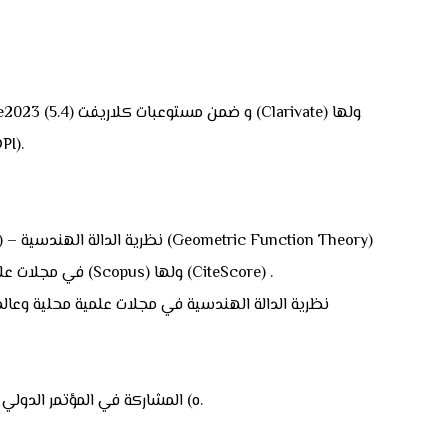
عامل تأثي
– الدوال احادية التكافؤ والمتعددة التكافؤ (Univalent and Multivalent Functions) في مجلات علمية عالمية رصينة وضمن مستوعبات سكوباس (Scopus) ولها (CiteScore) .
ه) المشاركة في المؤتمر الدولي (مؤتمر القمة الدولية للعلوم التطبيقية والهندسة والتكنولوجيا) كمتحدث الذي عقد في (فرنسا – باريس) للفترة 9 – 10 ايلول 2024.