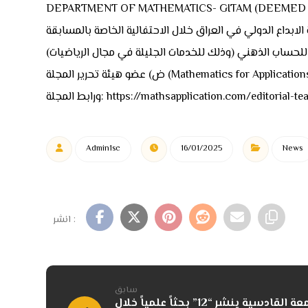
DEPARTMENT OF MATHEMATICS- GITAM (DEEMED T
ندس الاستاذ محمد شياع السوداني بدرع تنمية الابداع (2 اذار (2024)) في مركز تنمية الابداع الدولي في العراق خلال الاحتفالية الخاصة بالمسابقة
ط المجلة: https://mathsapplication.com/editorial-team/
Admin1sc
16/01/2025
News
سابق
تدريسي في كلية العلوم بجامعة القادسية ينشر “12” بحثاً علمياً خلال