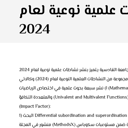
علمية نوعية لعام
2024
عة القادسية يتميز بنشر نشاطات علمية نوعية لعام 2024
ا) نشر سبعة بحوث علمية في اختصاص الرياضيات (Mathematics) –تحليل عقدي (Complex Analysis ) – نظرية الدالة الهندسية (Geometric Function Theory) – الدوال احادية التكافؤ
والمتعددة التكافؤ (Univalent and Multivalent Functions) في مجلات علمية عالمية رصينة ضمن مستوعبات سكوباس (Scopus) ولها (CiteScore) وكلاريفت (Clarivate) ولها عامل تأثير
(Impact Factor):
Differential subordination and superordination resu
منشور في المجلة (MethodsX) المجلد (13) لعام (2024) وهي مجلة ضمن مستوعبات سكوباس (Scopus) ولها CiteScore2023 (3.6) و ضمن مستوعبات كلاريفت (Clarivate) ولها عامل تأثير