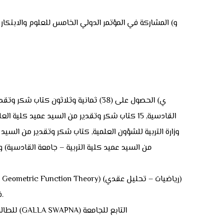
وزارة التربية للشؤون العلمية, كتاب شكر وتقدير من السيد
من السيد عميد كلية التربية – جامعة القادسية)
في جامعة عين شمس-كلية العلوم- قسم الرياضيات- جمهورية مصر العربية للطالب مصطفي عبد الستار صبري كوني مشرف الطالب.
س) تقييم اطروحة الدكتوراه (PROPERTIES OF AN ANALYTIC FAMILY CONNECTED TO CERTAIN OPERATORS) للطالب الهندي (GALLA SWAPNA) التابع للجامعة