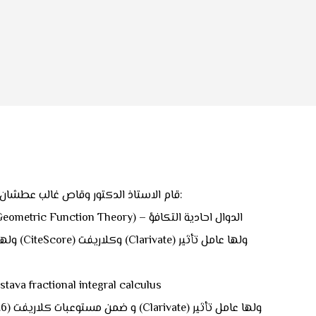
قام الاستاذ الدكتور وقاص غالب عطشان التدريسي في كلية العلوم – جامعة القادسية – قسم الرياضيات بنشر مجموعة من النشاطات العلمية النوعية لعام (2024) وكالاتي:
1) البحث ractional integral calculus