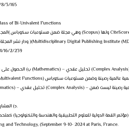
رابط البحث و
7) البحث f Bi-Univalent Functions
ر (Impact Factor) (2.2) وضمن الربع الاول (Q1) ودار نشر المجلة هو )(Multidisciplinary Digital Publishing Institute (MDPI).
رابط البحث والم
د) المشاركة في خمسة مؤتمرات علمية تخصصية محلية ودولية كباحث.
ing and Technology, (September 9-10- 2024 at Paris, France.