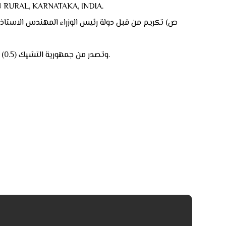
RURAL, KARNATAKA, INDIA.
ض) عضو هيئة تحرير المجلة (Mathematics for Applications) وهي ضمن مستوعبات سكوباس (Scopus) ولها (CiteScore: 2023) (0.5) وتصدر من جمهورية التشيك.