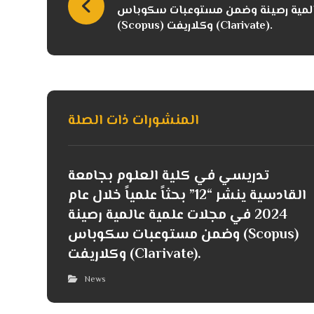
لمية عالمية رصينة وضمن مستوعبات سكوباس
(Scopus) وكلاريفت (Clarivate).
المنشورات ذات الصلة
تدريسي في كلية العلوم بجامعة
القادسية ينشر “12” بحثاً علمياً خلال عام
2024 في مجلات علمية عالمية رصينة
وضمن مستوعبات سكوباس (Scopus)
وكلاريفت (Clarivate).
News