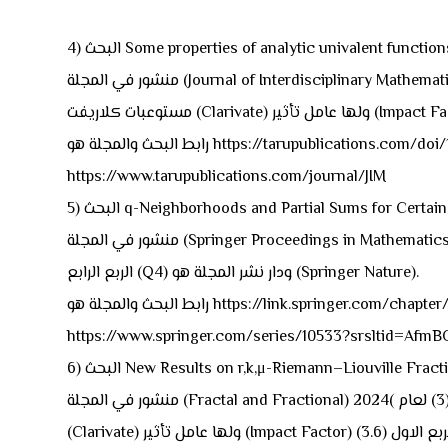
Some properties of analytic univalent functions group
منشور في المجلة (Journal of Interdisciplinary Mathematics) المجلد (27) العدد (4) لعام (2024) وهي مجلة ضمن مستوعبات سكوباس (Scopus) ولها CiteScore2023 (2.7) و ضمن
https://tarupublications.com/doi/10.47974/JIM-1
https://www.tarupublications.com/journal/JIM
q-Neighborhoods and Partial Sums for Certain Subc
منشور في المجلة (Springer Proceedings in Mathematics and Statistics) المجلد (466) لعام (2024) وهي مجلة ضمن مستوعبات سكوباس (Scopus) ولها CiteScore2023 (0.5) وضمن
الربع الرابع (Q4) ودار نشر المجلة هو (Springer Nature).
https://link.springer.com/chapter/10.1007/97
https://www.springer.com/series/10533?srsltid=
New Results on r,k,μ-Riemann–Liouville Fractiona
منشور في المجلة (Fractal and Fractional) المجلد (8) العدد (3) لعام )2024( وهي مجلة ضمن مستوعبات سكوباس (Scopus) ولها CiteScore2023 (4.6) و ضمن مستوعبات كلاريفت