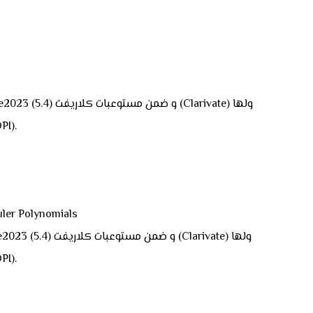
عامل تأثي
3) البحثlynomials
عامل تأثي