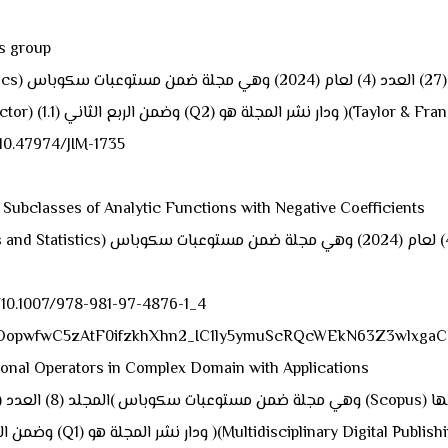
4) البحث 
) ولها عامل تأثير (Impact Factor) (1.1) وضمن الربع الثاني (Q2) ودار نشر المجلة هو )(Taylor & Francis).
رابط البحث والمجلة هو 735
5) البحث lasses of Analytic Functions with Negative Coefficients
رابط البحث والمجلة هو 8-981-97-4876-1_4
AfmBOopwfwC5zAtF0ifzkhXhn2_IC1ly5ymuScRQcWEkN63Z3wlxga
6) البحث l Operators in Complex Domain with Applications
ن الربع الاول (Q1) ودار نشر المجلة هو )(Multidisciplinary Digital Publishing Institute (MDPI).