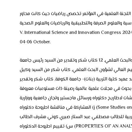
2024)- تركيا – اونلاين. للفترة من ((4 – 6 تشرين الاول)) كأحد اعضاء اللجنة العلمية في المؤتمر تخصص رياضيات حيث كانت محاور
V. International Science and Innovation Congress 202
04-06 October.
ي) الحصول على (38) ثمانية وثلاثون كتاب شكر وتقدير في عام (2024) (4 كتب شكر وتقدير من معالي وزير التعليم العالي والبحث العلمي, 12 كتاب شكر وتقدير من السيد رئيس جامعة
2 كتاب شكر وتقدير من السيد وكيل وزارة التعليم العالي لشؤون البحث العلمي, كتاب شكر من السيد وكيل
 عميد كلية التربية (بنات)- جامعة الكوفة, كتاب شكر وتقدير
 بحوث في مجلات علمية عالمية رصينة ذات مستوعبات معروفة
ز) المشاركة في مناقشة اطروحة دكتوراه (Some Studies on Differential Subordination and Superordination of Subclasses in Geometric Function Theory) (رياضيات – تحليل عقدي)