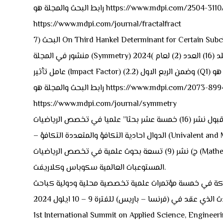
المجلة هو https://www.mdpi.com/2504-3110/8/3/165
https://www.mdpi.com/journal/fractalfract
On Third Hankel Determinant for Certain Subclass o
منشور في المجلة (Symmetry) المجلد (16) العدد (2) لعام )2024( وهي مجلة ضمن مستوعبات سكوباس (Scopus) ولها CiteScore2023 (5.4) و ضمن مستوعبات كلاريفت (Clarivate) ولها
جلة هو https://www.mdpi.com/2073-8994/16/2/239
https://www.mdpi.com/journal/symmetry
ب) الحصول على قبول نشر (16) خمسة عشر بحثا” علميا في تخصص الرياضيات (Mathematics) – تحليل عقدي (Complex Analysis) – نظرية الدالة الهندسية (Geometric Function Theory)
ج) نشر (9) تسعة بحوث علمية في تخصص الرياضيات (Mathematics) – تحليل عقدي (Complex Analysis) – نظرية الدالة الهندسية في مجلات علمية محلية وعالمية رصينة ليست ضمن
المستوعبات العالمية سكوباس وكلاريفت.
1st International Summit on Applied Science, Engineer